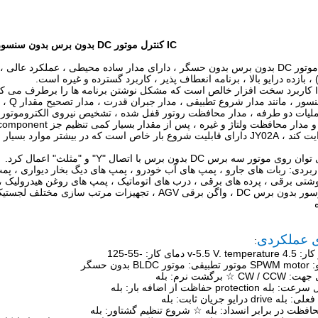
IC کنترل موتور DC بدون برس بدون سنسور JY02A
JY02A برای موتور DC بدون برس بدون حسگر ، دارای مدار ساده محیطی ، عملکرد ع
، بازده درایو بالا ، برنامه انعطاف پذیر ، کاربرد گسترده و غیره است.
برس بد
یات دو طرفه ، مدار محافظت روتور قفل شده ، تشخیص نیروی الکتروموتور ع
بیشتر موارد بسیار مهم است برنامه های کاربردی.
ربردی: ربات های جارو ، پمپ های آب خودرو ، پمپ های دیگ بخار دیواری ، پمپ 
گوشتی برقی ، پرده های برقی ، درب های اتوماتیک ، پمپ های روغن هیدرولیک 
خودرو ، کمپرسور بدون برس DC ، واگن برقی AGV ، تجهی
ی عملکردی
:
دون حسگر