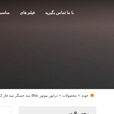
با ما تماس بگیرید
فیلم های
مناسب
خونه
>
محصولات
>
درایور موتور Bldc سه حسگر سه فاز 12 میلی متری
محصولات