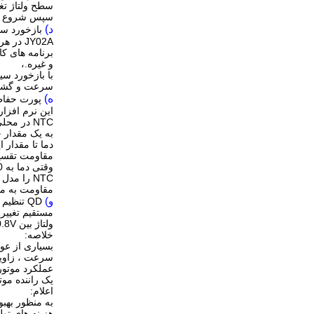
سطح ولتاژ تغی
سپس شروع به
د)
بازخورد سیگنال سرعت FG: JY02A هنگام ر
JY02A در هر مرحله جابجایی یک پالس تولید می کند.این کاملا در سطح بالا منعکس می شود
برنامه های کاربرد
و غیره.،
با بازخورد سی
سرعت و گشتاو
ه)
پورت حفاظت از دما TC: JY02A دارای 
این نرم افزار کاملاً ساده است ،
NTC در محلی که نیاز به نظارت دارد ، مانند MOSFET یا موتور.وقتی دما
به یک مقدار 
دما تا مقدار ایمنی.
مقاومت تقسیم با 10K 1٪ ، با توجه به این پارامتر ،
وقتی دما به 100 درجه می رسد محافظت کنید ، البته می توانید جای دیگر را نیز جایگزین کنید
NTC را مدل کنید یا مقاومت تقسیم را با توجه به کاربرد واقعی تنظیم کنید.ارزش
مقاومت به مق
و)
QD تنظیم گشتاور شروع: با تنظیم ولتاژ ترمینال QD ، گشتاور شروع می تواند باشد
مستقیم تغییر کرد.دامنه تنظیم و
ولتاژ بین 0V - 0.8V است (گشتاور شروع به اندازه بزرگتر نیست)
خلاصه:
بسیاری از عوامل موثر 
سرعت ، زاویه کمیت ، بار ، اندوکت
عملکرد موتور
یک راننده موتو
اعلام:
به منظور بهبود عملکر
هزینه های تولید و توسعه ، JY02A دومین IC ران