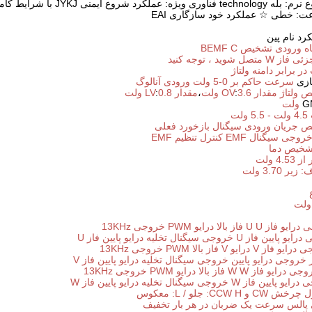
: خطی ☆ عملکرد خود سازگاری EAI
رد نام پین
ه ورودی تشخیص BEMF C
ل شوید ، توجه کنید
ر برابر دامنه ولتاژ
سرعت حاکم بر 0-5 ولت
ورودی آنالوگ
 ولتاژ
مقدار OV
3.6 ولت
:
،
مقدار LV
0.8 ولت
:
4.5 ولت - 5.5 ولت
ص جریان
ورودی سیگنال بازخورد فعلی
روجی سیگنال EMF
کنترل تنظیم EMF
شخیص دما
4. ولت
3.70 ولت
درایو فاز U
U فاز بالا درایو PWM خروجی 13KHz
رایو پایین فاز U
خروجی سیگنال تخلیه درایو پایین فاز U
 درایو فاز V
درایو V فاز بالا PWM خروجی 13KHz
خروجی سیگنال تخلیه درایو پایین فاز V
W فاز بالا درایو PWM خروجی 13KHz
درایو پایین فاز W
خروجی سیگنال تخلیه درایو پایین فاز W
 چرخش CW و CCW
H: جلو / L: معکوس
 پالس سرعت
یک ضربان در هر بار تخفیف