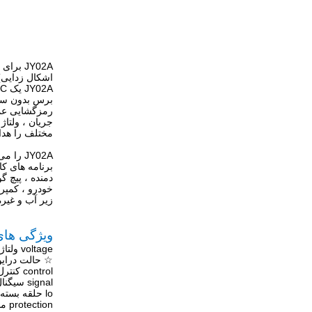
اشکال زدایی) 
رمزگشایی عمل
مختلف را هدایت کند ، JY02A دارای قابلیت شروع بار خاص است که در 
JY02A را می توان روی موتور سه برس DC بدون برس با اتصال "Y" و "مثلث" اعمال کرد.
برنامه های کا
دمنده ، پیچ 
زیر آب و غیره
ویژگی ها
voltage ولتاژ کار: 4.5 v-5.5 V. temperature دمای کار: -55-125
☆ حالت درایو: SPWM motor موتور تطبیقی: موتور BLDC ب
control کنترل جهت: CW / CCW ☆ برگشت نرم: بله
signal سیگنال سرعت: بله protection حفاظت از اضافه بار: بله
lo حلقه بسته فعلی: بله drive درایو جریان ثابت: بله
protection محافظت در برابر انسداد: بله ☆ شروع تنظیم گشتاور: بله