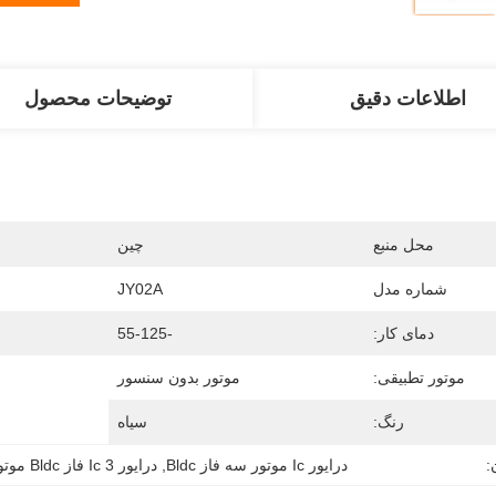
اطلاعات دقیق
توضیحات محصول
محل منبع
چین
شماره مدل
JY02A
دمای کار:
-55-125
موتور تطبیقی:
موتور بدون سنسور
رنگ:
سیاه
:
درایور Ic موتور سه فاز Bldc
, 
درایور Ic 3 فاز Bldc موتور درایو