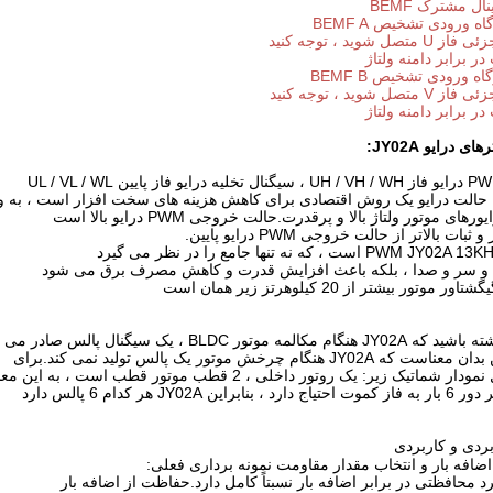
ال مشترک BEMF
اه ورودی تشخیص BEMF A
ل شوید ، توجه کنید
ر برابر دامنه ولتاژ
اه ورودی تشخیص BEMF B
ل شوید ، توجه کنید
ر برابر دامنه ولتاژ
ی درایو JY02A:
حالت درایو یک روش اقتصادی برای کاهش هزینه های سخت افزار است ، به وی
های موتور ولتاژ بالا و پرقدرت.حالت خروجی PWM درایو بالا است
ات بالاتر از حالت خروجی PWM درایو پایین.
 و سر و صدا ، بلکه باعث افزایش قدرت و کاهش مصرف برق می شود
موتور بیشتر از 20 کیلوهرتز زیر همان است
مه موتور BLDC ، یک سیگنال پالس صادر می کند
JY هنگام چرخش موتور یک پالس تولید نمی کند.برای
ماتیک زیر: یک روتور داخلی ، 2 قطب موتور قطب است ، به این معنی است
 JY02A هر کدام 6 پالس دارد
ردی و کاربردی
ضافه بار و انتخاب مقدار مقاومت نمونه برداری فعلی: