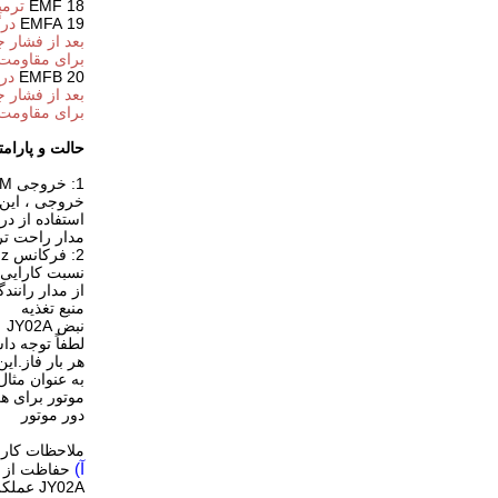
18 EMF
ترمین
19 EMFA
درگ
بعد از فشار جزئی فاز U متص
برای مقاومت د
20 EMFB
درگ
بعد از فشار جزئی فاز V متص
برای مقاومت د
حالت و پارامترها
1: خروجی PWM درایو فاز UH / VH / WH ، سیگنال تخلیه درایو فاز پایین UL / VL / WL
خروجی ، این 
استفاده از درایور
مدار راحت تر و ثب
2: فرکانس PWM JY02A 13KHz است ، که نه تنها جامع را در نظر می گیرد
نسبت کارایی
از مدار رانندگیگشتاور 
منبع تغذیه
نبض JY02A
لطفاً توجه داشته باشید که JY02A هنگام مکال
هر بار فاز.این بدان معناست که 02A
به عنوان مثال نمودار ش
موتور برای هر دور 6 بار به فاز کموت احتیاج دارد ، بنابراین
دور موتور
ملاحظات کارب
آ)
حفاظت از ا
JY02A عملکرد محافظتی در برابر اضافه بار نسبتاً کامل دارد.حفاظت از اضافه بار