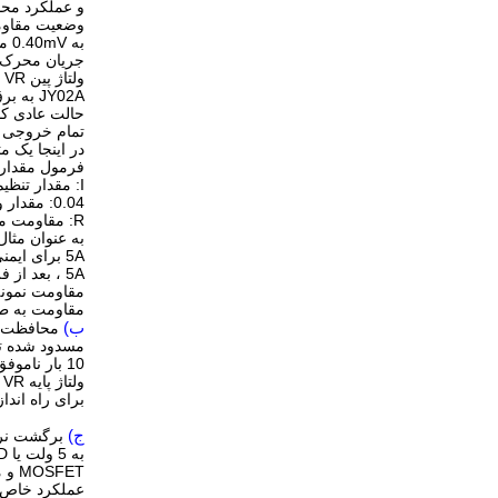
و عملکرد محافظت غیر عا
وضعیت مقاومت نمونه برداری فعل
به 0.40mV می رسد ، نظارت بر اضافه بار شروع می شود و به حالت فعلی ثابت می رود و
جریان محرک را
ولتاژ پین VR ، و با افزایش بار افزایش نخواهد یافت.در این حالت ،
JY02A به برق خود ادامه می دهد و موتور را در داخل نگه می دارد
حالت عادی کاراگر ولتاژ Is pin به 90mV برسد یا
تمام خروجی ها در عرض
در اینجا یک مثال دق
فرمول مقدار : I = 0.04 / R
I: مقدار تنظیم جریان ثابت ، واحد: A
0.04: مقدار ولتاژ Is pin از JY02A است
R: مقاومت محدود کننده جریان ، واحد: اهم
به عنوان مثال ، یک کنتر
5A برای ایمنی ، و سیستم جریان را از 5A بیشتر یا بیش از حد نگه می دارد
5A ، بعد از فرمول I = 0.04 / R ، R = 0.04 / I بنابراین R مقدار = 0.04 / 5 = 0.008 اهم ، بنابراین
مقاومت نمونه برداری فعل
مقاومت به ط
ب)
محافظت از روتور قفل شده: JY02A 
مسدود شده تو
10 بار ناموفق است ، به طور خودکار خروجی را متوقف می کند.برق را قطع کنید یا
ولتاژ پایه VR را به 0 ولت کاهش دهید تا قفل محافظت باز شود.ولتاژ VR را افزایش دهید
برای راه اندا
ج)
برگشت نرم Z / F: پین شانزدهم Z / F JY02A پایه کنترل معکوس است.ای
به 5 ولت یا GND متصل است.JY02A عملکرد معکوس نرم دارد.این عملکرد محافظت می کند
MOSFET و موتور در بسیاری از برنامه ها ، و قابلیت اطمینان و عمر مفید را بهبود می بخشد
عملکرد خاص ای