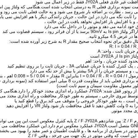
دی فعلی JY02A فقط در زیر اعمال می شود
ی R به درستی انتخاب شده است.هنگامی که ولتاژ پین است
 ثابت نگه می دارد.در این حالت ، جریان رانندگی دیگر با هم افزایش نمی یاب
 از آن فراتر رود ، سیستم قضاوت می کند
 4.5 میکرو ثانیه.
یق برای نحوه انتخاب صحیح مقدار R به شرح زیر آورده شده است:
R
ل کننده با جریان عملیاتی 3A ، جریان ثابت را بر روی تنظیم کنید
ی باید از مقاومت قدرت 8 میلی آمپر استفاده کند (نمونه برداری جریان
ور معمول مقاومت سیمان و سیم ثابت است)
عملکرد راه اندازی مجدد خودکار را دارد.هنگامی که موتور در حال کار است
سط نیروی خارجی ، سیستم به طور خودکار محافظت و راه اندازی مجدد می شو
زی مجدد موتور.
ن پین می تواند باشد
ن است که وقتی موتور در یک جهت می چرخد ​​، وقتی Z / F