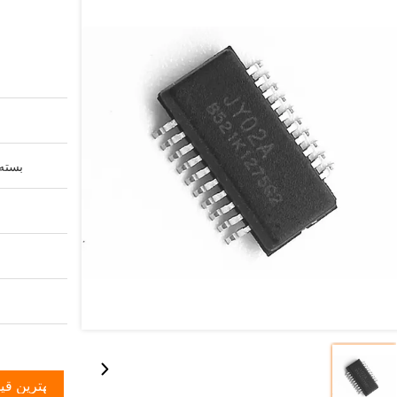
بسته 
بهترین قی