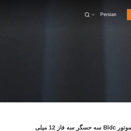
Persian
درایور موتور Bldc سه حسگر سه فاز 12 میلی