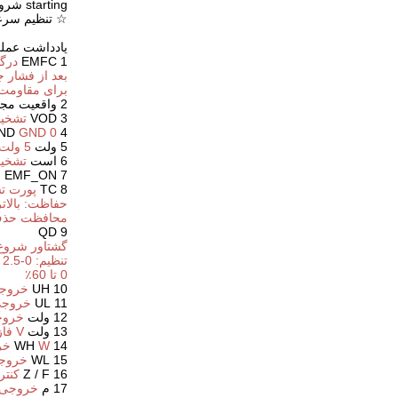
starting شروع نرم: بله technology فناوری ویژه: عملکرد شروع ایمنی JYKJ با شرایط کامل
☆ تنظیم سرعت
یادداشت عملک
1 EMFC
درگا
بعد از فشار جزئی فاز W متص
برای مقاومت د
2 واقعیت مجازی
3 VOD
تشخیص
4 GND
0 ولت
GND
5 ولت
5 ولت
6 است
تشخی
7 EMF_ON
خ
8 TC
پورت ت
حفاظت: بالاتر از 53
محافظت حذف: زیر 
9 QD
گشتاور شروع
تنظیم: 0-2.5 ولت
0 تا 60٪
10 UH
خروجی 
11 UL
خروجی د
12 ولت
خروجی
13 ولت
V فاز خروجی درایو پایین
14 WH
W خروجی درایو فاز W
15 WL
خروجی 
16 Z / F
کنترل
17 م
خروجی