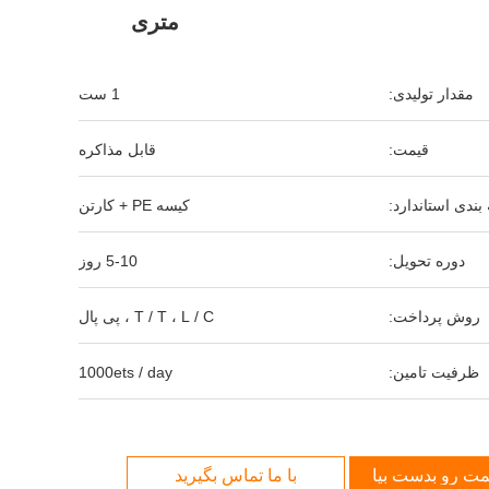
متری
مقدار تولیدی:
1 ست
قیمت:
قابل مذاکره
بندی استاندارد:
کیسه PE + کارتن
دوره تحویل:
5-10 روز
روش پرداخت:
T / T ، L / C ، پی پال
ظرفیت تامین:
1000ets / day
مت رو بدست بیار
با ما تماس بگیرید