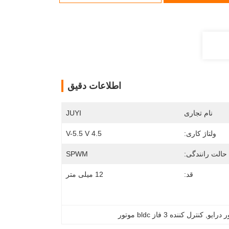
اطلاعات دقیق
نام تجاری
JUYI
ولتاژ کاری:
4.5 V-5.5 V
حالت رانندگی:
SPWM
قد:
12 میلی متر
, 
کنترل کننده 3 فاز bldc موتور