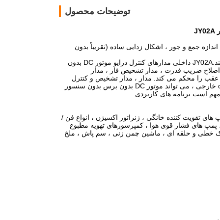
توضیحات محصول
الی ، اندازه جمع و جور ، اشکال زدایی ساده (تقریباً بدون
JY02A یک IC کاربرد سخت افزار خالص است که مشکل نوشتن برنامه ها را برطرف می کند.JY02A داخلی مدارهای کنترل درایو موتور DC بدون
ون سنسور ، مانند مدار شروع تطبیقی ​​، مدار جبران قدرت ، مدار تصحیح مقدار Q ، اصلاح ضریب قدرت ، مدار تشخیص فاز ، مدار
قب را محکم می کند. مدار ، مدار تشخیص و کنترل
جریان ، ولتاژ و مدار محافظت ولتاژ و غیره ، پس از مقدار بسیار کمی تنظیم جز component خارجی ، می تواند موتور DC بدون برس بدون سنسور
های تقویت کننده خانگی ، ژنراتور اکسیژن ، انواع فن /
، پمپ های فشار قوی هوا ، کمپرسورهای تهویه مطبوع
زات مرتب سازی مختلف لجستیک خطی و حلقه ای ، ماشین چمن زنی ، سم پاش ، ملخ