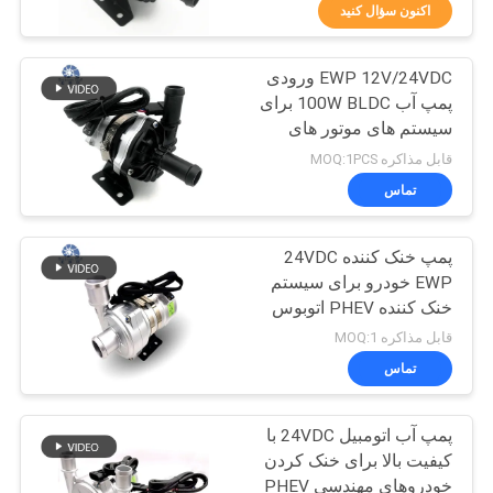
تور
اکنون سؤال کنید
EWP 12V/24VDC ورودی
کنترل
24
پمپ آب 100W BLDC برای
کیفیت
سیستم های موتور های
درایور موتور 3 فاز
هیبریدی.
قابل مذاکره MOQ:1PCS
BLDC
تماس
تماس
با
پمپ خنک کننده 24VDC
ما
EWP خودرو برای سیستم
خنک کننده PHEV اتوبوس
126
اخبار
هیبریدی خودرو.
قابل مذاکره MOQ:1
تماس
پمپ آب خودرو
همه
پمپ آب اتومبیل 24VDC با
موارد
کیفیت بالا برای خنک کردن
خودروهای مهندسی PHEV