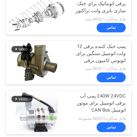
برقی اتوماتیک برای خنک
سازی باتری وانت تراکتور
57
قابل مذاکره MOQ:1 ست
تماس
موتور DC بدون برس
پمپ خنک کننده برقی 12
ولت اتومبیل سنگین برای
اتوبوس کامیون برقی
قابل مذاکره MOQ:1 ست
تماس
12
240W 24VDC پمپ آب
محرک خطی الکتریکی
برقی اتومبیل برای موتور
اتومبیل CAN Bus
قابل مذاکره MOQ:5 مجموعه
تماس