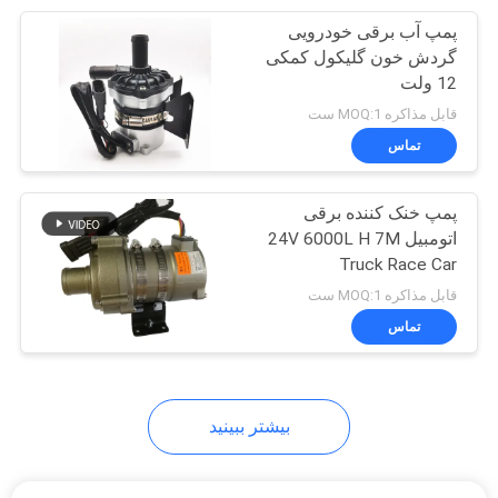
پمپ آب برقی خودرویی
14
گردش خون گلیکول کمکی
منبع تغذیه لامپ
12 ولت
قابل مذاکره MOQ:1 ست
دوتریوم
تماس
پمپ خنک کننده برقی
اتومبیل 24V 6000L H 7M
Truck Race Car
31
قابل مذاکره MOQ:1 ست
پمپ خنک کننده
تماس
الکتریکی
بیشتر ببینید