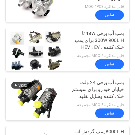
درخواست
قابل مذاکره MOQ:1PCS
نقل قول
تماس
24
پمپ آب برقی 18W تا
نقشه
فن سانتریفیوژ BLDC
300W 900L H برای پمپ
سایت
خنک کننده HEV ، EV ،
PHEV
قابل مذاکره MOQ:5 مجموعه
سیاست
تماس
حفظ
پمپ آب برقی 24 ولت
حریم
65
خیابان خودرو برای سیستم
خصوصی
خنک کننده وسایل نقلیه
پمپ آب BLDC
الکتریکی
قابل مذاکره MOQ:5 مجموعه
تماس
8000L H پمپ گردش آب