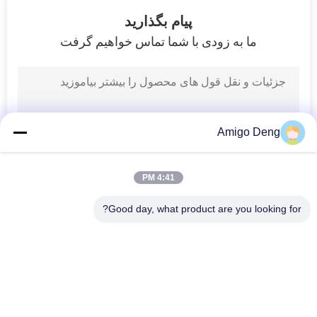
4
پیام بگذارید
پمپ آب موتور
ما به زودی با شما تماس خواهیم گرفت
الکتریکی
Amigo Deng
7
4:41 PM
پمپ خنک کننده غوطه
Good day, what product are you looking for?
ور
دسته بندی های محبوب
همه
آی سی درایور موتور 
هیئت مدیره BLDC
BLDC
56