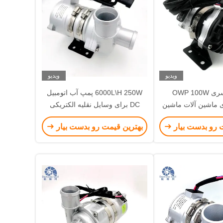
ویدیو
ویدیو
پمپ آب سری OWP 100W
6000L\H 250W پمپ آب اتومبیل
12 برای ماشین آلات ماشین
DC برای وسایل نقلیه الکتریکی
لات PHEV سیستم گردش خنک
 رو بدست بیار
بهترین قیمت رو بدست بیار
کننده