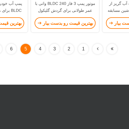
نچ پمپ آب گریز از
موتور پمپ 3 فاز BLDC 240 واتی با
ی ماشین مسابقه
عمر طولانی برای گردش گلیکول
BLDC برای ماشین آلات مهندسی
سیستم خنک کننده
خنک کننده
ست بیار
بهترین قیمت رو بدست بیار
بهترین قیمت
6
5
4
3
2
1