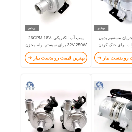
ویدیو
ویدیو
ریان مستقیم بدون
پمپ آب الکتریکی 26GPM 18V-
اش 240 وات برای خنک کردن
32V 250W برای سیستم لوله مخزن
 ذخیره انرژی
آب
 رو بدست بیار
بهترین قیمت رو بدست بیار