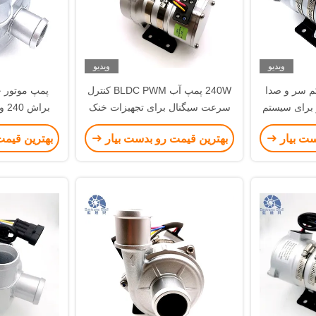
ویدیو
ویدیو
 1.5 اینچ کم سر و صدا
240W پمپ آب BLDC PWM کنترل
پمپ موتور ج
و برای سیستم
سرعت سیگنال برای تجهیزات خنک
بر
تی
کننده صنعتی
تجهیزات
ست بیار
بهترین قیمت رو بدست بیار
بهترین قیمت