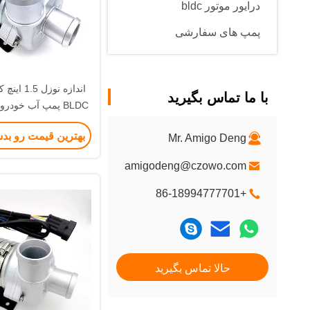
درایور موتور bldc
پمپ های سفارشی
اندازه نوزل
با ما تماس بگیرید
BLDC پمپ آب خودر
مدیریت حرار
بهترین قیمت رو بد
Mr. Amigo Deng
amigodeng@czowo.com
+86-18994777701
حالا تماس بگیرید