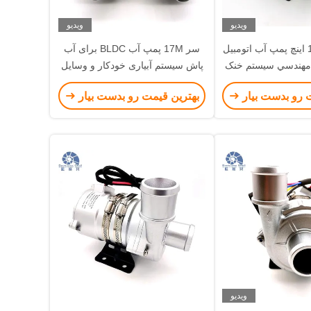
ویدیو
ویدیو
اندازه نوزل 1.5 اينچ پمپ آب اتومبيل
سر 17M پمپ آب BLDC برای آب
ي مهندسي سيستم خنک
پاش سیستم آبیاری خودکار و وسایل
ده اتوبوس
نقلیه.
 رو بدست بیار
بهترین قیمت رو بدست بیار
ویدیو