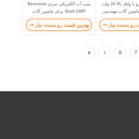
پمپ آب خودرو با ولتاژ بالا 24 ولت
پمپ آب الکتریکی سری Bextreme
Shell OWP برای ماشین آلات
مهندسی، سیستم گردش خنک کننده
 رو بدست بیار
بهترین قیمت رو بدست بیار
باتری.
8
7