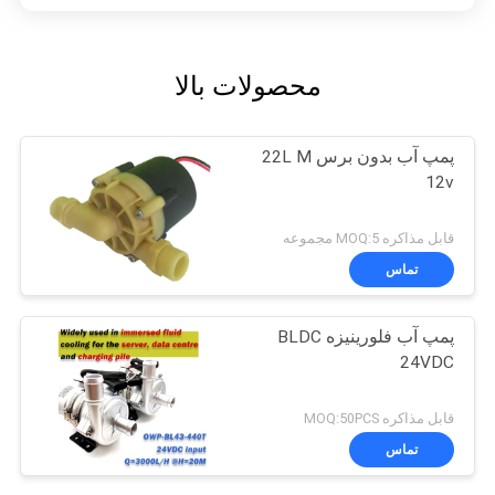
محصولات بالا
پمپ آب بدون برس 22L M
12v
قابل مذاکره MOQ:5 مجموعه
تماس
پمپ آب فلورینیزه BLDC
24VDC
قابل مذاکره MOQ:50PCS
تماس