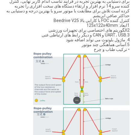
برای دستیابی به بهترین تجربه در فرآیند تناسب اندام کاربر نهایی، کنترل
کننده سرو 14 نرم افزار و ارتقاء دستگاه های سخت افزاری را تجربه
کرده است.تلاش برای مطابقت با موتور سرو با بهترین درجه و دستیابی به
حداکثر صافی ابریشم.
کنترل کننده FOC با کارایی بالا Beedrive V25
1ابعاد: 125x122x40mm
2الگوریتم های اختصاصی برای تجهیزات ورزشی
3.UART، USB و CAN و دیگر رابط های ارتباطی غنی
4. ماژول بلوتوث می تواند اضافه شود
5.آسانی هماهنگی چند موتور
• ترکیب طناب و چرخ