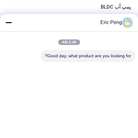
پمپ آب BLDC
پمپ آب 24 ولت BLDC برای دستگاه لیزر منظره آبیاری
Eric Peng
پمپ آب 20L تا 30L M BLDC 12v با انتقال نیروی مغناطیسی
2:46 AM
7L M Compact Food Grade Mini BLDC Water Pump 12V 24V
برای دستگاه قهوه
Good day, what product are you looking for?
دسته بندی های محبوب
همه
آی سی درایور موتور 
هیئت مدیره BLDC
BLDC
درایور موتور 3 فاز 
پمپ آب خودرو
BLDC
پمپ آب BLDC
فن سانتریفیوژ BLDC