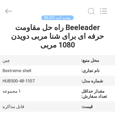
Bextreme
Shell
Motor
Technology
Co.,Ltd.
پمپ آب BLDC
All
Rights
Beeleader راه حل مقاومت
خانه
Reserved.
حرفه ای برای شنا مربی دویدن
محصولات
1080 مربی
فیلم
محل منبع:
چین
های
نام تجاری:
Bextreme shell
شماره مدل:
HUB500-48-155T
دربارهی
مقدار حداقل
1 مجموعه
ما
تعداد سفارش:
قیمت:
قابل مذاکره
کارخانه