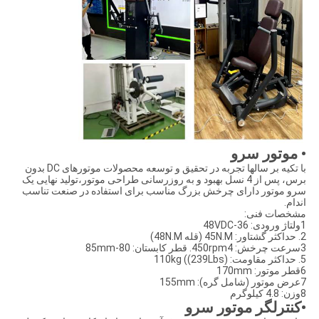
• موتور سرو
با تکیه بر سالها تجربه در تحقیق و توسعه محصولات موتورهای DC بدون
برس، پس از 4 نسل بهبود و به روزرسانی طراحی موتور،تولید نهایی یک
سرو موتور دارای چرخش بزرگ مناسب برای استفاده در صنعت تناسب
اندام.
مشخصات فنی:
1ولتاژ ورودی: 36-48VDC
2. حداکثر گشتاور: 45N.M (قله 48N.M)
3سرعت چرخش: 450rpm4. قطر کابستان: 80-85mm
5. حداکثر مقاومت: 110kg ((239Lbs)
6قطر موتور: 170mm
7عرض موتور (شامل گره): 155mm
8وزن: 4.8 کيلوگرم
•کنترلگر موتور سرو