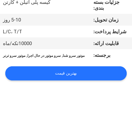
جزئیات بسته
کیسه پلی اتیلن + کارتن
تور
بندی:
زمان تحویل:
5-10 روز
کنترل
کیفیت
شرایط پرداخت:
L/C، T/T
قابلیت ارائه:
10000تکه/ماه
تماس
برجسته:
,
,
موتور سرو شنا
سرو موتور در حال اجرا
موتور سرو ترنر
با
ما
بهترین قیمت
اخبار
همه
موارد