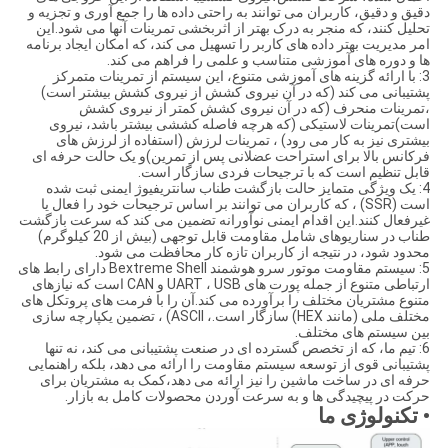
دقیق و دقیق، کاربران می توانند به راحتی داده ها را جمع آوری و تجزیه و
تحلیل کنند، که منجر به درک بهتر از اثربخشی تمرینات آنها می شود.این
امر مدیریت بهتر داده های کاربر را تسهیل می کند، که امکان ایجاد برنامه
ها و دوره های آموزشی متناسب و علمی را فراهم می کند.
3: با ارائه گزینه های آموزشی متنوع، این سیستم از تمرینات متمرکز
پشتیبانی می کند (که در آن نیروی کشش از نیروی کشش بیشتر است)
،تمرینات منحرف (که در آن نیروی کشش کمتر از نیروی کشش
است)تمرینات لاستیکی (که هرچه فاصله کششی بیشتر باشد، نیروی
بیشتری نیز به کار می رود) ، تمرینات لرزش (استفاده از لرزش های
فرکانس بالا برای استراحت عضلانی پس از تمرین)و یک حالت حرفه ای
قابل تنظیم است که با ترجیحات فردی سازگار است.
4: یک ویژگی متمایز حالت بازگشت طناب سانتریفیوژ ایمنی ثبت شده
است (SSR) ، که کاربران می توانند بر اساس ترجیحات خود را فعال یا
غیرفعال کنند.این اقدام ایمنی نوآورانه تضمین می کند که سرعت بازگشت
طناب در سناریوهای شامل مقاومت قابل توجهی (بیش از 20 کیلوگرم)
محدود شود، در نتیجه از کاربران تازه کار محافظت می شود.
5: سیستم مقاومت موتور سرو هوشمند Bextreme Shell دارای رابط های
ارتباطی متنوع از جمله پورت های UART ، USB و CAN است که نیازهای
متنوع مشتریان مختلف را برآورده می کند.آن را با فرمت های پروتکل های
مختلف ملی (مانند HEX) سازگار است.، ASCII) ، تضمین یکپارچه سازی
بین سیستم های مختلف.
6: تیم ما، که از تخصص گسترده ای در صنعت پشتیبانی می کند، نه تنها
پشتیبانی قوی از توسعه سیستم مقاومت را ارائه می دهد، بلکه راهنمایی
حرفه ای در ساخت ماشین را نیز ارائه می دهد،کمک به مشتریان برای
حرکت در پیچیدگی ها و به سرعت آوردن محصولات کامل به بازار.
• تکنولوژی ما