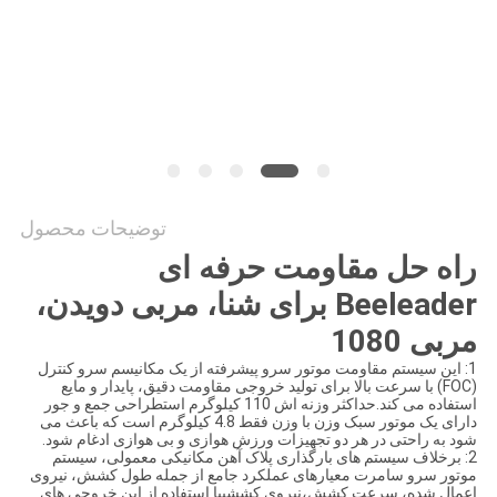
درخواست
نقل قول
نقشه
سایت
توضیحات محصول
سیاست
راه حل مقاومت حرفه ای
حفظ
Beeleader برای شنا، مربی دویدن،
حریم
مربی 1080
خصوصی
1: این سیستم مقاومت موتور سرو پیشرفته از یک مکانیسم سرو کنترل
(FOC) با سرعت بالا برای تولید خروجی مقاومت دقیق، پایدار و مایع
استفاده می کند.حداکثر وزنه اش 110 کيلوگرم استطراحی جمع و جور
دارای یک موتور سبک وزن با وزن فقط 4.8 کیلوگرم است که باعث می
شود به راحتی در هر دو تجهیزات ورزش هوازی و بی هوازی ادغام شود.
2: برخلاف سیستم های بارگذاری پلاک آهن مکانیکی معمولی، سیستم
موتور سرو سامرت معیارهای عملکرد جامع از جمله طول کشش، نیروی
اعمال شده، سرعت کشش،نیروی کششیبا استفاده از این خروجی های