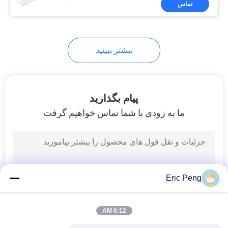
تماس
4
پمپ آب موتور
الکتریکی
بیشتر ببینید
پیام بگذارید
ما به زودی با شما تماس خواهیم گرفت
7
پمپ خنک کننده غوطه
ور
Eric Peng
6:12 AM
56