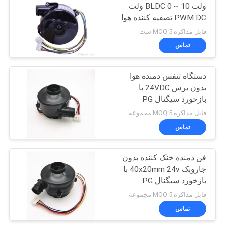
ولت BLDC 0 ~ 10 ولت
PWM DC تصفیه کننده هوا
57
عقبگرد
قابل مذاکره MOQ:5 ست
تماس
موتور DC بدون برس
دستگاه تنفس دمنده هوا
بدون برس 24VDC با
بازخورد سیگنال PG
قابل مذاکره MOQ:5 مجموعه
تماس
12
فن دمنده خنک کننده بدون
محرک خطی الکتریکی
جاروبک 40x20mm 24v با
بازخورد سیگنال PG
قابل مذاکره MOQ:5 مجموعه
تماس