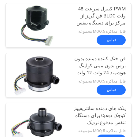
PWM کنترل سرعت 48
14
ولت BLDC فن گریز از
منبع تغذیه لامپ
مرکز برای دستگاه تنفس
بذر
قابل مذاکره MOQ:5 مجموعه
دوتریوم
تماس
فن خنک کننده دمنده بدون
برس بدون مینی کولینگ
هوشمند 24 ولت 12 ولت
31
DC
قابل مذاکره MOQ:5 مجموعه
پمپ خنک کننده
تماس
الکتریکی
پنکه های دمنده سانتریفیوژ
کوچک Cpap برای دستگاه
تنفس مدفوع نزدیک
قابل مذاکره MOQ:5 مجموعه