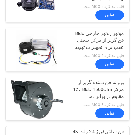
درخواست
کننده صنعت شعاعی
قابل مذاکره MOQ:5 ست
نقل قول
تماس
24
موتور روتور خارجی Bldc
نقشه
فن سانتریفیوژ BLDC
فن گریز از مرکز منحنی
سایت
عقب برای تجهیزات تهویه
قابل مذاکره MOQ:5 ست
سیاست
تماس
حفظ
پروانه فن دمنده گریز از
حریم
65
مرکز 12v Bldc 1500cfm
خصوصی
مقاوم در برابر دما
پمپ آب BLDC
قابل مذاکره MOQ:5 ست
تماس
فن سانتریفیوژ 24 ولت 48