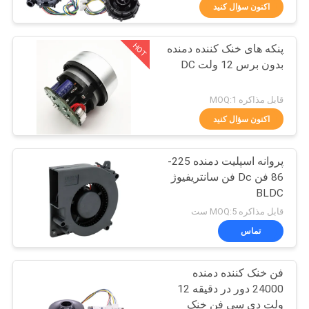
تور
اکنون سؤال کنید
HOT
پنکه های خنک کننده دمنده
کنترل
24
بدون برس 12 ولت DC
کیفیت
درایور موتور 3 فاز
قابل مذاکره MOQ:1
BLDC
تماس
اکنون سؤال کنید
با
پروانه اسپلیت دمنده 225-
ما
86 فن Dc فن سانتریفیوژ
BLDC
126
اخبار
قابل مذاکره MOQ:5 ست
تماس
پمپ آب خودرو
همه
فن خنک کننده دمنده
موارد
24000 دور در دقیقه 12
ولت دی سی فن خنک