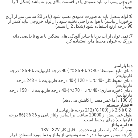
خروجی پمپ آب باید عمودی یا در قسمت بالای پروانه باشد.(شکل 1 را
ببینید)
6: لوله متصل باید به صورت عمودی نصب شود (یا در 20 سانتی متر از آرنج
برخوردار نباشد) تا هوا به راحتی تخلیه شود ، از لوله خروجی نباید کمتر از
90 درجه آرنج استفاده شود (شکل 2 را ببینید).
7: نمی توان از آب دریا یا سایر آلودگی های سنگین با مایع ناخالصی دانه
بزرگ به عنوان محیط مایع استفاده کرد.
دما
پارامتر
دمای مایع متوسط: -40 ℃ تا + 85 ℃ (-40 درجه فارنهایت تا + 185 درجه
فارنهایت)
دمای محیط کار: -40 ℃ تا + 120 (-40 درجه فارنهایت تا + 248 درجه
فارنهایت)
دمای ذخیره سازی: -40 ℃ تا + 70 ℃ (-40 درجه فارنهایت تا + 158 درجه
فارنهایت)
(تا 100 ، اما عمر مفید را کاهش می دهد)
■
فشار سیستم
-0.2 تا 2.5 بار (100 ℃ (212 درجه فارنهایت).
طول عمر بیش از 20000 ساعت بر اساس ولتاژ نامی و 36 36 (86 درجه
فارنهایت) دمای محیط است.
■
دامنه ولتاژ
پمپ آب 24 ولت دارای محدوده ، قابل کار 18V - 32V
اگرچه موتور می تواند در دامنه وسیعی از ولتاژ و دما مورد استفاده قرار