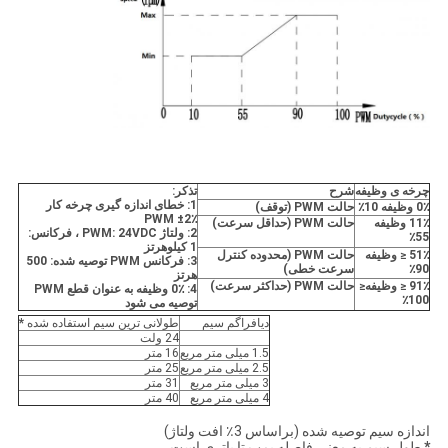
چرخه ی وظیفه
شرح
تذکر:
1: خطای اندازه گیری چرخه کار
0٪ وظیفه 10٪
حالت PWM (توقف)
PWM
±
2٪
11٪ وظیفه
حالت PWM (حداقل سرعت)
2: ولتاژ PWM: 24VDC ، فرکانس:
55٪
1 کیلوهرتز
51٪ ≤ وظیفه
حالت PWM (محدوده کنترل
3:
فرکانس PWM توصیه شده: 500
90٪
سرعت خطی)
هرتز
91٪ ≤ وظیفه≤
حالت PWM (حداکثر سرعت)
4: 0٪ وظیفه به عنوان قطع PWM
100٪
توصیه می شود
دیافراگم سیم
طولانی ترین سیم استفاده شده
*
24 ولت
1.5 میلی متر مربع
16 متر
2.5 میلی متر مربع
25 متر
3 میلی متر مربع
31 متر
4 میلی متر مربع
40 متر
اندازه سیم توصیه شده (براساس 3٪ افت ولتاژ)
*
طول سیم به معنی فاصله پمپ تا باتری است