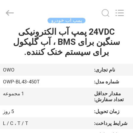
Bextreme
Shell
Motor
Technology
Co.,Ltd.
پمپ آب خودرو
All
Rights
24VDC پمپ آب الکترونیکی
خانه
Reserved.
سنگین برای BMS ، آب گلیکول
محصولات
برای سیستم خنک کننده.
فیلم
نام تجاری:
OWO
های
شماره مدل:
OWP-BL43-450T
مقدار حداقل
1 مجموعه
دربارهی
تعداد سفارش:
ما
زمان تحویل:
5 روز
شرایط پرداخت:
L / C ، T / T
کارخانه