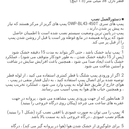
قطر نازل: 38 میلی متر (1.5 اینچ)
■
دستورالعمل نصب
پمپ های سری OWP-BL43-450T پمپ های گریز از مرکز هستند که نیاز
به پیش پر شدن دارند ،
پمپ در پایین ترین وضعیت سیستم نصب شده است تا اطمینان حاصل
شود که پروانه همیشه در مایع غوطه ور است یا قبل از روشن شدن پمپ
را از قبل پر می کند.

1: پمپ نباید خشک باشد ، حتی اگر بتواند به مدت 15 دقیقه خشک شود
(پس از 15 دقیقه خشک شدن ، به طور خودکار متوقف می شود) ، عملکرد
خشک باعث ایجاد صدا می شود ، همچنین باعث افزایش سایش در شافت
و آستین شافت می شود.
2: اگر از ورودی پمپ شلنگ با قطر کمتری استفاده می کنید ، از لوله قطر
توصیه شده برای اتصال پمپ استفاده کنید ، به دلیل فشار منفی در پمپ ،
هوای خارج از طریق خط لوله به پمپ وارد می شود ، عملکرد تخریب پمپ
، و همچنین حباب های هوا به پمپ آسیب می رسانند.
3: همانطور که از جهت ورودی پمپ مشاهده می شود ، پروانه در جهت
عقربه های ساعت می چرخد ​​(پیکان روی درگاه خروجی را ببینید).
4: پمپ را می توان به صورت عمودی یا افقی نصب کرد (شکل 1 را ببینید)
هنگام نصب عمودی ، درگاه خروجی باید به سمت بالا باشد.
5: برای جلوگیری از خشک شدن هوا (هوا در پروانه گیر می کند) ، درگاه