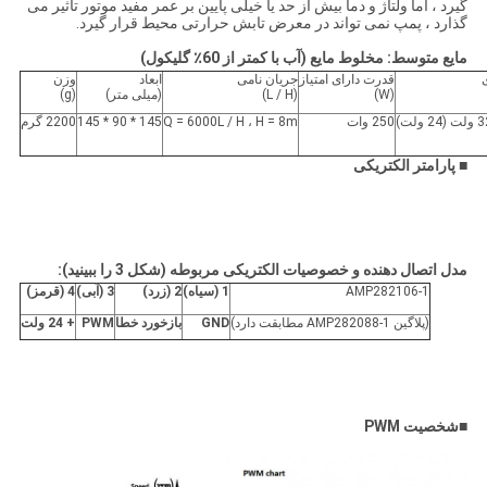
گیرد ، اما ولتاژ و دما بیش از حد یا خیلی پایین بر عمر مفید موتور تأثیر می
گذارد ، پمپ نمی تواند در معرض تابش حرارتی محیط قرار گیرد.
مایع متوسط: مخلوط مایع (آب با کمتر از 60٪ گلیکول)
قدرت دارای امتیاز
جریان نامی
ابعاد
وزن
(W)
(L / H)
(میلی متر)
(g)
250 وات
Q = 6000L / H ، H = 8m
145 * 90 * 145
2200 گرم
■
پارامتر الکتریکی
مدل اتصال دهنده و خصوصیات الکتریکی مربوطه (شکل 3 را ببینید):
AMP282106-1
1 (سیاه)
2 (زرد)
3 (آبی)
4 (قرمز)
(پلاگین AMP282088-1 مطابقت دارد)
GND
بازخورد خطا
PWM
+ 24 ولت
■
شخصیت PWM