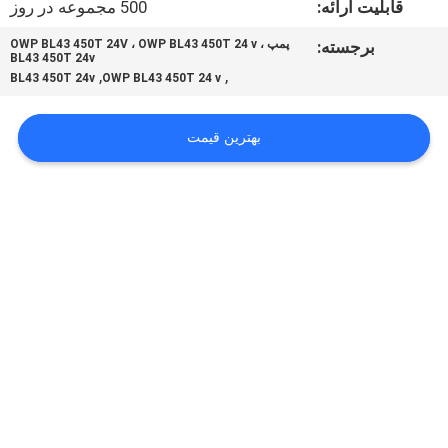
قابلیت ارائه:
500 مجموعه در روز
تور
برجسته:
پمپ OWP BL43 450T 24V ، OWP BL43 450T 24 v ،
BL43 450T 24v
کنترل
,
,
BL43 450T 24v
OWP BL43 450T 24 v
کیفیت
بهترین قیمت
تماس
با
ما
اخبار
همه
موارد