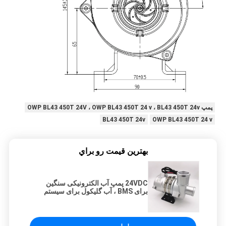
پمپ OWP BL43 450T 24V ، OWP BL43 450T 24 v ، BL43 450T 24v
BL43 450T 24v
OWP BL43 450T 24 v
بهترين قيمت رو براي
24VDC پمپ آب الکترونیکی سنگین
برای BMS ، آب گلیکول برای سیستم
خنک کننده.