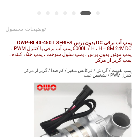
درخواست
نقل قول
توضیحات محصول
نقشه
پمپ آب برقی DC بدون برس OWP-BL43-450T SERIES
سایت
6000L / H ، H = 8M 24V DC پمپ آب برقی با کنترل PWM ،
پمپ موتور بدون برس ، پمپ سلول سوخت ، پمپ خنک کننده ،
پمپ گریز از مرکز
سیاست
پمپ تقویت / گردش / فرکانس متغیر / کم صدا / گریز از مرکز
حفظ
کنترل PWM / تشخیص عیب
حریم
خصوصی