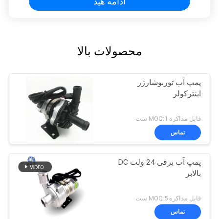
ادامه هید
محصولات بالا
پمپ آب توربوشارژر
اینترکولر
قابل مذاکره MOQ:1 ست
تماس
پمپ آب برقی 24 ولت DC
بالابر
قابل مذاکره MOQ:5 ست
تماس