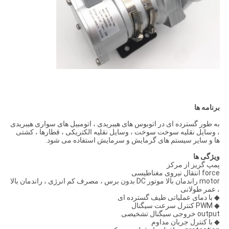
برنامه ها
به طور گسترده ای در اتوبوس های هیبریدی ، اتومبیل های سواری هیبریدی
، وسایل نقلیه سوخت سوخت ، وسایل نقلیه الکتریکی ، قطارها ، کشتی
ها و سایر سیستم های گرمایش و سرمایش استفاده می شود.
ویژگی ها
پمپ گریز از مرکز
force انتقال نیروی مغناطیسی
motor راندمان بالا موتور DC بدون برس ، مصرف کم انرژی ، راندمان بالا
، عمر طولانی
◆ با دمای عملیاتی طیف گسترده ای
◆ PWM کنترل سرعت سیگنال
output خروجی سیگنال تشخیصی
◆ با کنترل جریان مداوم