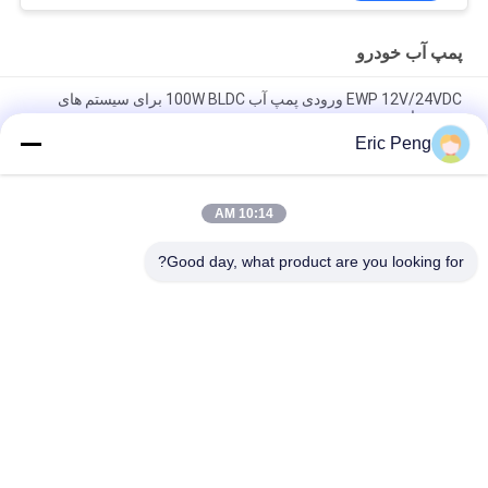
پمپ آب خودرو
EWP 12V/24VDC ورودی پمپ آب 100W BLDC برای سیستم های
موتور های هیبریدی.
Eric Peng
پمپ خنک کننده 24VDC EWP خودرو برای سیستم خنک کننده PHEV
اتوبوس هیبریدی خودرو.
10:14 AM
پمپ آب اتومبیل 24VDC با کیفیت بالا برای خنک کردن خودروهای
مهندسی PHEV
Good day, what product are you looking for?
دسته بندی های محبوب
همه
آی سی درایور موتور 
هیئت مدیره BLDC
BLDC
درایور موتور 3 فاز 
پمپ آب خودرو
BLDC