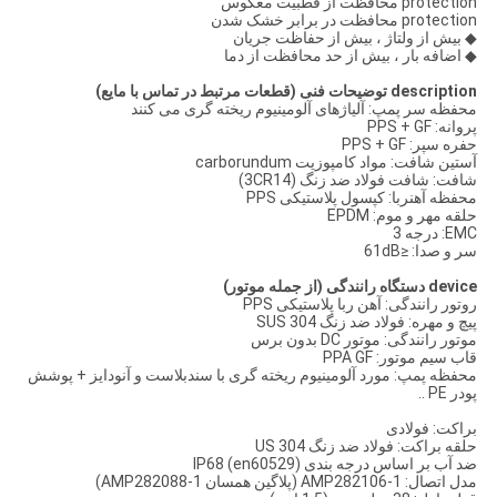
protection محافظت از قطبیت معکوس
protection محافظت در برابر خشک شدن
◆ بیش از ولتاژ ، بیش از حفاظت جریان
◆ اضافه بار ، بیش از حد محافظت از دما
description توضیحات فنی (قطعات مرتبط در تماس با مایع)
محفظه سر پمپ: آلیاژهای آلومینیوم ریخته گری می کنند
پروانه: PPS + GF
حفره سپر: PPS + GF
آستین شافت: مواد کامپوزیت carborundum
شافت: شافت فولاد ضد زنگ (3CR14)
محفظه آهنربا: کپسول پلاستیکی PPS
حلقه مهر و موم: EPDM
EMC: درجه 3
سر و صدا: ≤61dB
device دستگاه رانندگی (از جمله موتور)
روتور رانندگی: آهن ربا پلاستیکی PPS
پیچ و مهره: فولاد ضد زنگ SUS 304
موتور رانندگی: موتور DC بدون برس
قاب سیم موتور: PPA GF
محفظه پمپ: مورد آلومینیوم ریخته گری با سندبلاست و آنودایز + پوشش
پودر PE ..
براکت: فولادی
حلقه براکت: فولاد ضد زنگ 304 US
ضد آب بر اساس درجه بندی IP68 (en60529)
مدل اتصال: AMP282106-1 (پلاگین همسان AMP282088-1)